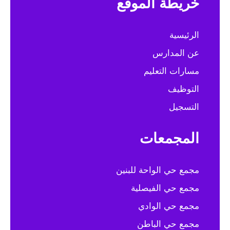
n
خريطة الموقع
t
d
i
الرئيسية
V
o
عن المدارس
i
n
مسارات التعليم
e
التوظيف
w
التسجيل
s
المجمعات
N
مجمع حي الواحة للبنين
a
مجمع حي الفيصلية
v
مجمع حي الوادي
i
مجمع حي الباطن