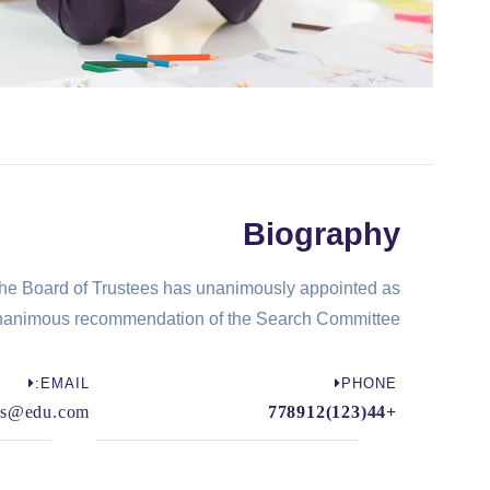
Biography
 the Board of Trustees has unanimously appointed as
 unanimous recommendation of the Search Committee.
EMAIL:
PHONE
rs@edu.com​
+44(123)778912​