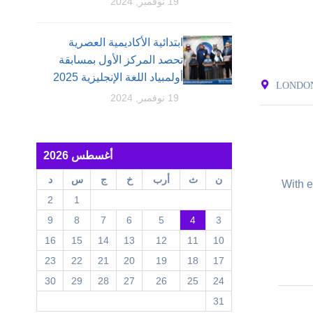
19 نوفمبر, 2024
ابتدائية الأكاديمية العصرية
تحصد المركز الأول بمسابقة
أولمبياد اللغة الإنجليزية 2025
LONDON
19 نوفمبر, 2024
أغسطس 2026
ن
ث
أرب
خ
ج
س
د
With e
2
1
9
8
7
6
5
4
3
16
15
14
13
12
11
10
23
22
21
20
19
18
17
30
29
28
27
26
25
24
31